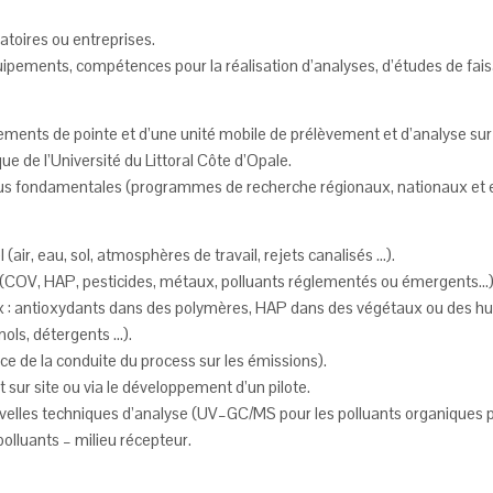
atoires ou entreprises.
ipements, compétences pour la réalisation d’analyses, d’études de faisab
nts de pointe et d’une unité mobile de prélèvement et d’analyse sur 
ue de l’Université du Littoral Côte d’Opale.
s plus fondamentales (programmes de recherche régionaux, nationaux et
(air, eau, sol, atmosphères de travail, rejets canalisés …).
ts (COV, HAP, pesticides, métaux, polluants réglementés ou émergents…)
 antioxydants dans des polymères, HAP dans des végétaux ou des huiles,
nols, détergents …).
ce de la conduite du process sur les émissions).
 sur site ou via le développement d’un pilote.
velles techniques d’analyse (UV–GC/MS pour les polluants organiques 
lluants – milieu récepteur.