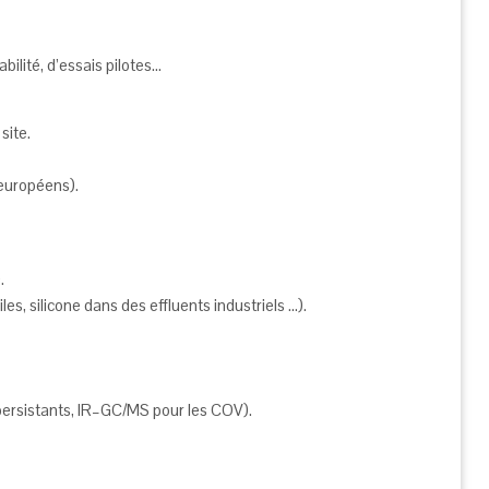
ilité, d’essais pilotes…
site.
 européens).
.
 silicone dans des effluents industriels …).
persistants, IR–GC/MS pour les COV).